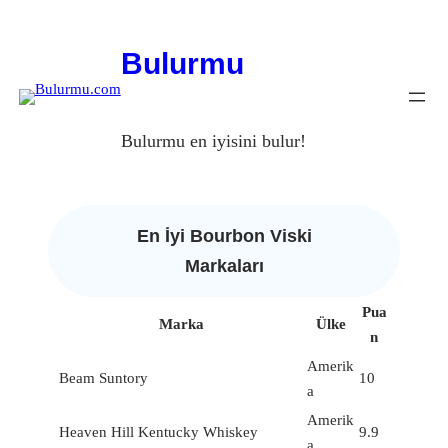
Bulurmu
Bulurmu en iyisini bulur!
En İyi Bourbon Viski
Markaları
Pua
Marka
Ülke
n
Amerik
Beam Suntory
10
a
Amerik
Heaven Hill Kentucky Whiskey
9.9
a