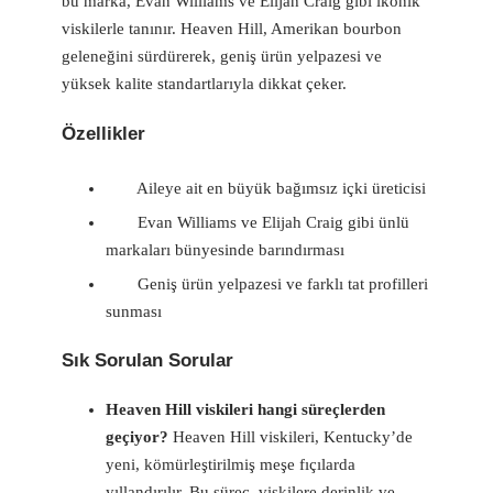
bu marka, Evan Williams ve Elijah Craig gibi ikonik
viskilerle tanınır. Heaven Hill, Amerikan bourbon
geleneğini sürdürerek, geniş ürün yelpazesi ve
yüksek kalite standartlarıyla dikkat çeker.
Özellikler
Aileye ait en büyük bağımsız içki üreticisi
Evan Williams ve Elijah Craig gibi ünlü
markaları bünyesinde barındırması
Geniş ürün yelpazesi ve farklı tat profilleri
sunması
Sık Sorulan Sorular
Heaven Hill viskileri hangi süreçlerden
geçiyor?
Heaven Hill viskileri, Kentucky’de
yeni, kömürleştirilmiş meşe fıçılarda
yıllandırılır. Bu süreç, viskilere derinlik ve