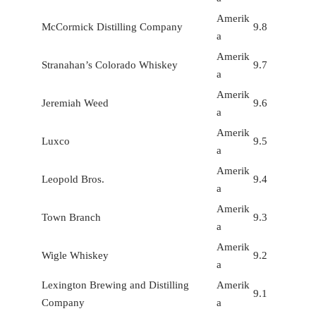
Amerik
McCormick Distilling Company
9.8
a
Amerik
Stranahan’s Colorado Whiskey
9.7
a
Amerik
Jeremiah Weed
9.6
a
Amerik
Luxco
9.5
a
Amerik
Leopold Bros.
9.4
a
Amerik
Town Branch
9.3
a
Amerik
Wigle Whiskey
9.2
a
Lexington Brewing and Distilling
Amerik
9.1
Company
a