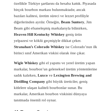
özellikle Türkiye şartlarını da hesaba kattık. Piyasada
birçok bourbon markası bulunmaktadır, ancak
bazıları kalitesi, üretim süreci ve lezzet profiliyle
diğerlerinden ayrılır. Örneğin,
Beam Suntory
, Jim
Beam gibi efsaneleşmiş markalarıyla bilinirken,
Heaven Hill Kentucky Whiskey
geniş ürün
yelpazesi ve köklü geçmişiyle dikkat çeker.
Stranahan’s Colorado Whiskey
ise Colorado’nun ilk
birinci sınıf Amerikan viskisi olarak öne çıkar.
Wigle Whiskey
gibi el yapımı ve yerel üretim yapan
markalar, bourbon’un geleneksel üretim yöntemlerine
sadık kalırken,
Luxco
ve
Lexington Brewing and
Distilling Company
gibi büyük üreticiler, geniş
kitlelere ulaşan kaliteli bourbonlar sunar. Bu
markalar, Amerikan bourbon viskisini dünyaya
tanıtmada önemli rol oynar.