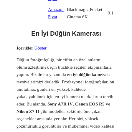
Amazon
Blackmagic Pocket
9.1
Fiyat
Cinema 6K
En İyi Düğün Kamerası
İçerikler
Göster
Düğün fotoğrafçılığı, bir çiftin en özel anlarını
ölümsüzleştirmek için titizlikle seçilen ekipmanlarla
yapılır. Biz de bu yazımıda
en iyi düğün kamerası
tavsiyelerimizi derledik. Profesyonel fotoğrafçılar, bu
unutulmaz günleri en yüksek kalitede
yakalayabilmek için en iyi kamera markalarını tercih
eder. Bu alanda,
Sony A7R IV
,
Canon EOS R5
ve
Nikon Z7 II
gibi modeller, sektörde öne çıkan
seçenekler arasında yer alır. Her biri, yüksek
çözünürlüklü görüntüler ve mükemmel video kalitesi