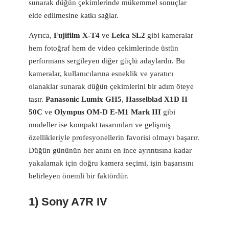
sunarak düğün çekimlerinde mükemmel sonuçlar
elde edilmesine katkı sağlar.
Ayrıca,
Fujifilm X-T4
ve
Leica SL2
gibi kameralar
hem fotoğraf hem de video çekimlerinde üstün
performans sergileyen diğer güçlü adaylardır. Bu
kameralar, kullanıcılarına esneklik ve yaratıcı
olanaklar sunarak düğün çekimlerini bir adım öteye
taşır.
Panasonic Lumix GH5
,
Hasselblad X1D II
50C
ve
Olympus OM-D E-M1 Mark III
gibi
modeller ise kompakt tasarımları ve gelişmiş
özellikleriyle profesyonellerin favorisi olmayı başarır.
Düğün gününün her anını en ince ayrıntısına kadar
yakalamak için doğru kamera seçimi, işin başarısını
belirleyen önemli bir faktördür.
1) Sony A7R IV