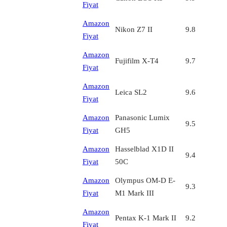
Fiyat
Amazon
Nikon Z7 II
9.8
Fiyat
Amazon
Fujifilm X-T4
9.7
Fiyat
Amazon
Leica SL2
9.6
Fiyat
Amazon
Panasonic Lumix
9.5
Fiyat
GH5
Amazon
Hasselblad X1D II
9.4
Fiyat
50C
Amazon
Olympus OM-D E-
9.3
Fiyat
M1 Mark III
Amazon
Pentax K-1 Mark II
9.2
Fiyat