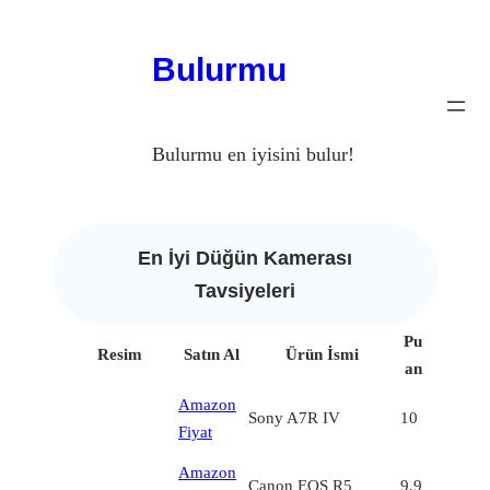
Bulurmu
Bulurmu en iyisini bulur!
En İyi Düğün Kamerası
Tavsiyeleri
Pu
Resim
Satın Al
Ürün İsmi
an
Amazon
Sony A7R IV
10
Fiyat
Amazon
Canon EOS R5
9.9