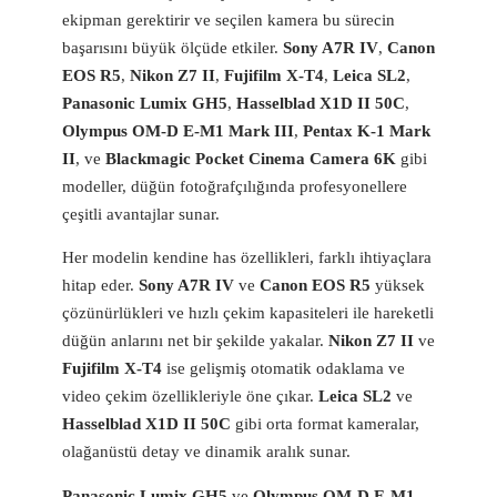
ekipman gerektirir ve seçilen kamera bu sürecin
başarısını büyük ölçüde etkiler.
Sony A7R IV
,
Canon
EOS R5
,
Nikon Z7 II
,
Fujifilm X-T4
,
Leica SL2
,
Panasonic Lumix GH5
,
Hasselblad X1D II 50C
,
Olympus OM-D E-M1 Mark III
,
Pentax K-1 Mark
II
, ve
Blackmagic Pocket Cinema Camera 6K
gibi
modeller, düğün fotoğrafçılığında profesyonellere
çeşitli avantajlar sunar.
Her modelin kendine has özellikleri, farklı ihtiyaçlara
hitap eder.
Sony A7R IV
ve
Canon EOS R5
yüksek
çözünürlükleri ve hızlı çekim kapasiteleri ile hareketli
düğün anlarını net bir şekilde yakalar.
Nikon Z7 II
ve
Fujifilm X-T4
ise gelişmiş otomatik odaklama ve
video çekim özellikleriyle öne çıkar.
Leica SL2
ve
Hasselblad X1D II 50C
gibi orta format kameralar,
olağanüstü detay ve dinamik aralık sunar.
Panasonic Lumix GH5
ve
Olympus OM-D E-M1